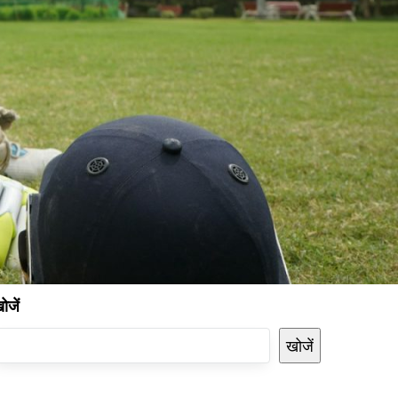
ोजें
खोजें