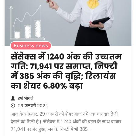
Business news
सेंसेक्स में 1240 अंक की उच्चतम
गति: 71,941 पर समाप्त, निफ्टी
में 385 अंक की वृद्धि; रिलायंस
का शेयर 6.80% बढ़ा
हर्षा भोगले
29 जनवरी 2024
आज के सोमवार, 29 जनवरी को शेयर बाजार में एक शानदार तेजी
देखने को मिली है। सेंसेक्स में 1240 अंकों की बढ़त के साथ बाजार
71,941 पर बंद हुआ, जबकि निफ्टी में भी 385...