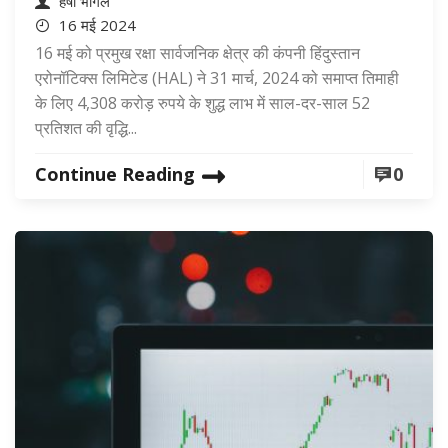
हर्षा भोगले
16 मई 2024
16 मई को प्रमुख रक्षा सार्वजनिक क्षेत्र की कंपनी हिंदुस्तान
एरोनॉटिक्स लिमिटेड (HAL) ने 31 मार्च, 2024 को समाप्त तिमाही
के लिए 4,308 करोड़ रुपये के शुद्ध लाभ में साल-दर-साल 52
प्रतिशत की वृद्धि...
Continue Reading
0