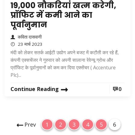
19,000 नौकरियां खत्म करेगी,
प्रॉफिट में कमी आने का
पूर्वानुमान
कविता दासवानी
23 मार्च 2023
मंदी को लेकर सतर्क आईटी उद्योग अपने बजट में कटौती कर रहे हैं,
कंपनी एक्सचेंजर ने गुरुवार को अपनी सालाना रेवेन्यू ग्रोथ और
प्रॉफिट के पूर्वानुमानों को कम कर दिया एक्सेंचर ( Accenture
Plc)...
Continue Reading
0
P
P
P
P
P
P
P
Prev
1
2
3
4
5
6
o
a
a
a
a
a
a