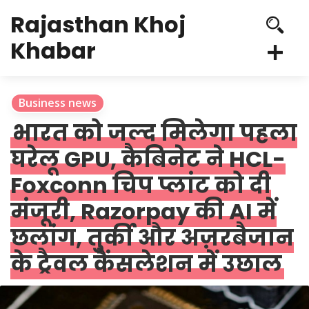
Rajasthan Khoj
Khabar
Business news
भारत को जल्द मिलेगा पहला
घरेलू GPU, कैबिनेट ने HCL-
Foxconn चिप प्लांट को दी
मंजूरी, Razorpay की AI में
छलांग, तुर्की और अज़रबैजान
के ट्रैवल कैंसलेशन में उछाल